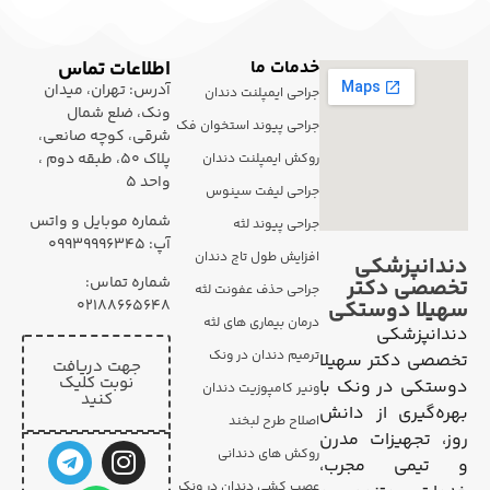
خدمات ما
اطلاعات تماس
آدرس: تهران، میدان
جراحی ایمپلنت دندان
ونک، ضلع شمال
جراحی پیوند استخوان فک
شرقی، کوچه صانعی،
پلاک 50، طبقه دوم ،
روکش ایمپلنت دندان
واحد 5
جراحی لیفت سینوس
شماره موبایل و واتس
جراحی پیوند لثه
آپ: ۰۹۹۳۹۹۹۶۳۴۵
افزایش طول تاج دندان
دندانپزشکی
شماره تماس:
تخصصی دکتر
جراحی حذف عفونت لثه
02188665648
سهیلا دوستکی
درمان بیماری های لثه
دندانپزشکی
ترمیم دندان در ونک
تخصصی دکتر سهیلا
جهت دریافت
نوبت کلیک
دوستکی در ونک با
ونیر کامپوزیت دندان
کنید
بهره‌گیری از دانش
اصلاح طرح لبخند
روز، تجهیزات مدرن
روکش های دندانی
و تیمی مجرب،
عصب کشی دندان در ونک