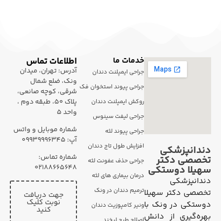
خدمات ما
اطلاعات تماس
آدرس: تهران، میدان
جراحی ایمپلنت دندان
ونک، ضلع شمال
جراحی پیوند استخوان فک
شرقی، کوچه صانعی،
پلاک 50، طبقه دوم ،
روکش ایمپلنت دندان
واحد 5
جراحی لیفت سینوس
شماره موبایل و واتس
جراحی پیوند لثه
آپ: ۰۹۹۳۹۹۹۶۳۴۵
افزایش طول تاج دندان
دندانپزشکی
شماره تماس:
تخصصی دکتر
جراحی حذف عفونت لثه
02188665648
سهیلا دوستکی
درمان بیماری های لثه
دندانپزشکی
ترمیم دندان در ونک
تخصصی دکتر سهیلا
جهت دریافت
نوبت کلیک
دوستکی در ونک با
ونیر کامپوزیت دندان
کنید
بهره‌گیری از دانش
اصلاح طرح لبخند