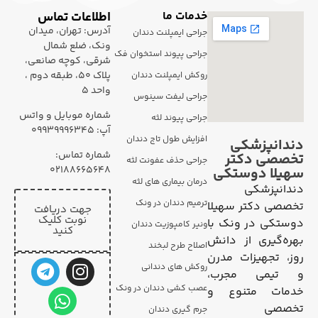
خدمات ما
اطلاعات تماس
آدرس: تهران، میدان
جراحی ایمپلنت دندان
ونک، ضلع شمال
جراحی پیوند استخوان فک
شرقی، کوچه صانعی،
پلاک 50، طبقه دوم ،
روکش ایمپلنت دندان
واحد 5
جراحی لیفت سینوس
شماره موبایل و واتس
جراحی پیوند لثه
آپ: ۰۹۹۳۹۹۹۶۳۴۵
افزایش طول تاج دندان
دندانپزشکی
شماره تماس:
تخصصی دکتر
جراحی حذف عفونت لثه
02188665648
سهیلا دوستکی
درمان بیماری های لثه
دندانپزشکی
ترمیم دندان در ونک
تخصصی دکتر سهیلا
جهت دریافت
نوبت کلیک
دوستکی در ونک با
ونیر کامپوزیت دندان
کنید
بهره‌گیری از دانش
اصلاح طرح لبخند
روز، تجهیزات مدرن
روکش های دندانی
و تیمی مجرب،
عصب کشی دندان در ونک
خدمات متنوع و
تخصصی
جرم گیری دندان