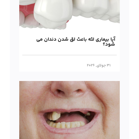
آیا بیماری لثه باعث لق شدن دندان می
شود؟
31 جولای, 2026