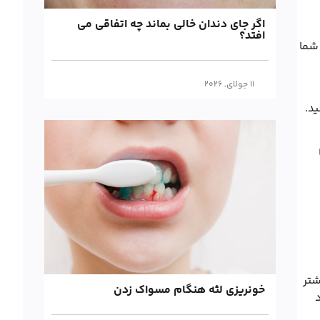
اگر جای دندان خالی بماند چه اتفاقی می
افتد؟
 شما
11 جولای, 2026
د.
شتر
خونریزی لثه هنگام مسواک زدن