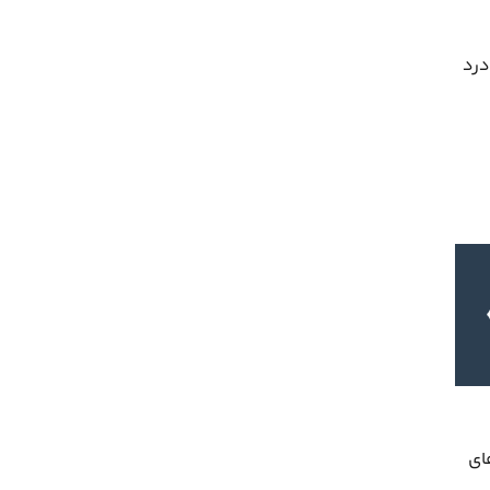
درد
ای