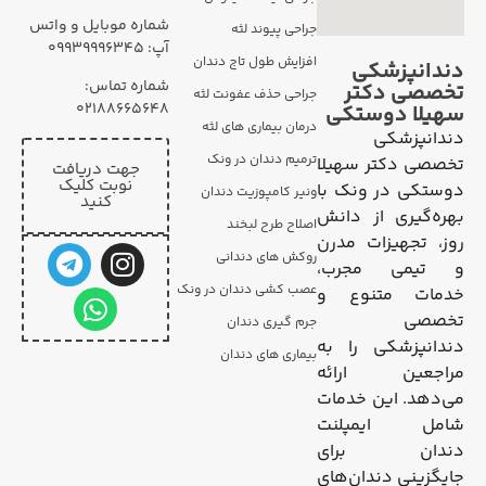
شماره موبایل و واتس
جراحی پیوند لثه
آپ: ۰۹۹۳۹۹۹۶۳۴۵
افزایش طول تاج دندان
دندانپزشکی
شماره تماس:
تخصصی دکتر
جراحی حذف عفونت لثه
02188665648
سهیلا دوستکی
درمان بیماری های لثه
دندانپزشکی
ترمیم دندان در ونک
تخصصی دکتر سهیلا
جهت دریافت
نوبت کلیک
دوستکی در ونک با
ونیر کامپوزیت دندان
کنید
بهره‌گیری از دانش
اصلاح طرح لبخند
روز، تجهیزات مدرن
روکش های دندانی
و تیمی مجرب،
عصب کشی دندان در ونک
خدمات متنوع و
تخصصی
جرم گیری دندان
دندانپزشکی را به
بیماری های دندان
مراجعین ارائه
می‌دهد. این خدمات
شامل ایمپلنت
دندان برای
جایگزینی دندان‌های