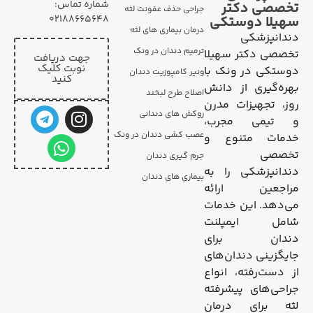
شماره تماس:
تخصصی دکتر
جراحی حذف عفونت لثه
02188665648
سهیلا دوستکی
درمان بیماری های لثه
دندانپزشکی
ترمیم دندان در ونک
تخصصی دکتر سهیلا
جهت دریافت
نوبت کلیک
دوستکی در ونک با
ونیر کامپوزیت دندان
کنید
بهره‌گیری از دانش
اصلاح طرح لبخند
روز، تجهیزات مدرن
روکش های دندانی
و تیمی مجرب،
عصب کشی دندان در ونک
خدمات متنوع و
تخصصی
جرم گیری دندان
دندانپزشکی را به
بیماری های دندان
مراجعین ارائه
می‌دهد. این خدمات
شامل ایمپلنت
دندان برای
جایگزینی دندان‌های
از دست‌رفته، انواع
جراحی‌های پیشرفته
لثه برای درمان