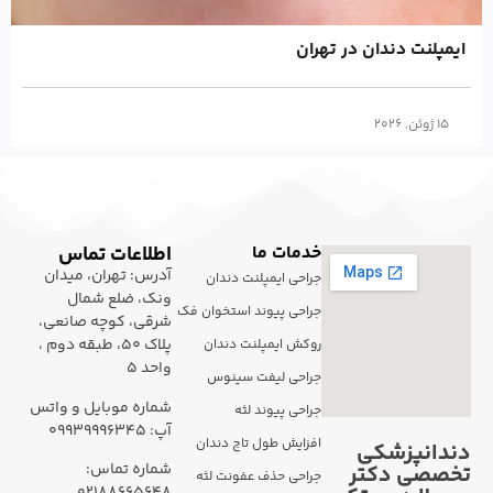
ایمپلنت دندان در تهران
15 ژوئن, 2026
خدمات ما
اطلاعات تماس
آدرس: تهران، میدان
جراحی ایمپلنت دندان
ونک، ضلع شمال
جراحی پیوند استخوان فک
شرقی، کوچه صانعی،
پلاک 50، طبقه دوم ،
روکش ایمپلنت دندان
واحد 5
جراحی لیفت سینوس
شماره موبایل و واتس
جراحی پیوند لثه
آپ: ۰۹۹۳۹۹۹۶۳۴۵
افزایش طول تاج دندان
دندانپزشکی
شماره تماس:
تخصصی دکتر
جراحی حذف عفونت لثه