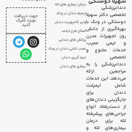
02188665648
سهیلا دوستکی
درمان بیماری های لثه
دندانپزشکی
ترمیم دندان در ونک
تخصصی دکتر سهیلا
جهت دریافت
نوبت کلیک
دوستکی در ونک با
ونیر کامپوزیت دندان
کنید
بهره‌گیری از دانش
اصلاح طرح لبخند
روز، تجهیزات مدرن
روکش های دندانی
و تیمی مجرب،
عصب کشی دندان در ونک
خدمات متنوع و
تخصصی
جرم گیری دندان
دندانپزشکی را به
بیماری های دندان
مراجعین ارائه
می‌دهد. این خدمات
شامل ایمپلنت
دندان برای
جایگزینی دندان‌های
از دست‌رفته، انواع
جراحی‌های پیشرفته
لثه برای درمان
بیماری‌های لثه و